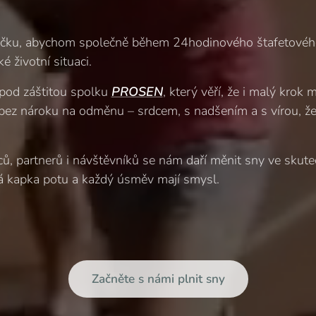
ečku, abychom společně během 24hodinového štafetového
ké životní situaci.
 pod záštitou spolku
PROSEN
, který věří, že i malý krok
bez nároku na odměnu – srdcem, s nadšením a s vírou, ž
ů, partnerů i návštěvníků se nám daří měnit sny ve skutečn
dá kapka potu a každý úsměv mají smysl.
Začněte s námi plnit sny