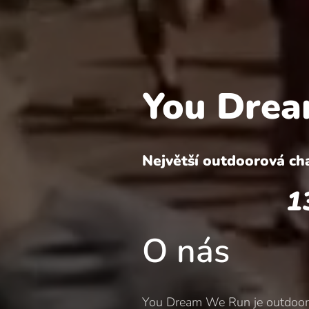
You Dre
Největší outdoorová cha
13.-14.č
O nás
You Dream We Run je outdoorová