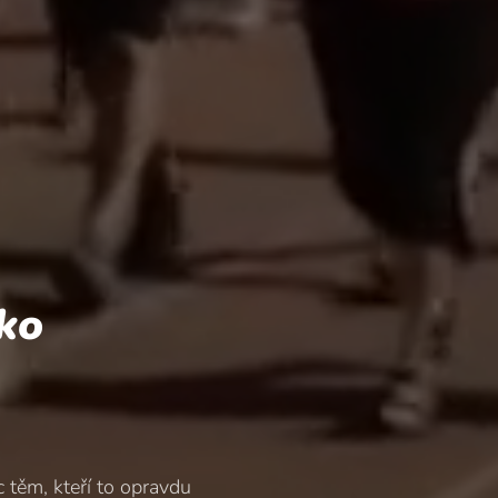
ko
 těm, kteří to opravdu