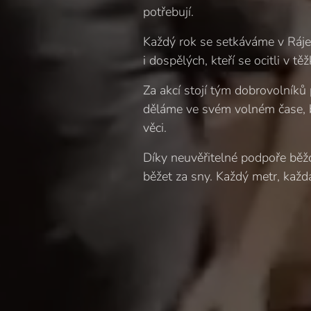
potřebují.
Každý rok se setkáváme v Ráj
i dospělých, kteří se ocitli v těž
Za akcí stojí tým dobrovolníků
děláme ve svém volném čase, 
věci.
Díky neuvěřitelné podpoře běžc
běžet za sny. Každý metr, kaž