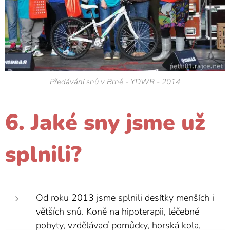
Předávání snů v Brně - YDWR - 2014
6. Jaké sny jsme už
splnili?
Od roku 2013 jsme splnili desítky menších i
větších snů. Koně na hipoterapii, léčebné
pobyty, vzdělávací pomůcky, horská kola,