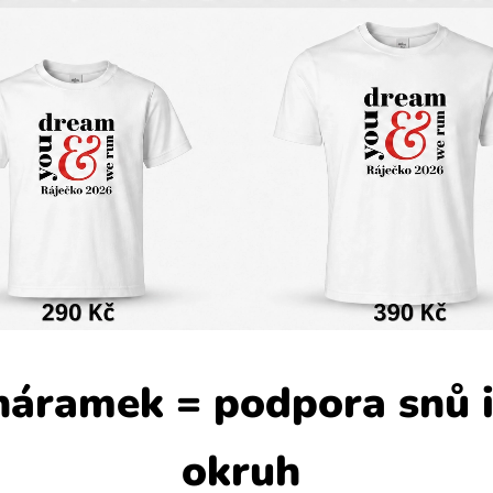
 náramek = podpora snů i
okruh