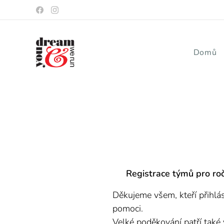
Domů
🚫
Registrace týmů pro ro
Děkujeme všem, kteří přihlás
pomoci. 🤍
Velké poděkování patří také v