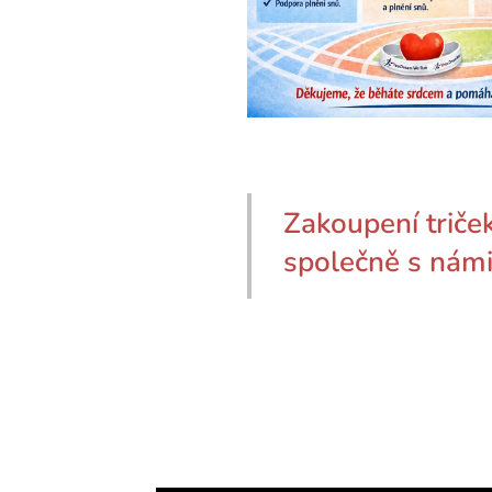
Zakoupení triče
společně s nám