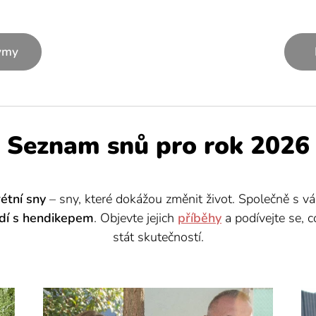
ýmy
Seznam snů pro rok 2026
rétní
sny
– sny, které dokážou změnit život. Společně s v
lidí s hendikepem
. Objevte jejich
příběhy
a podívejte se,
stát skutečností.