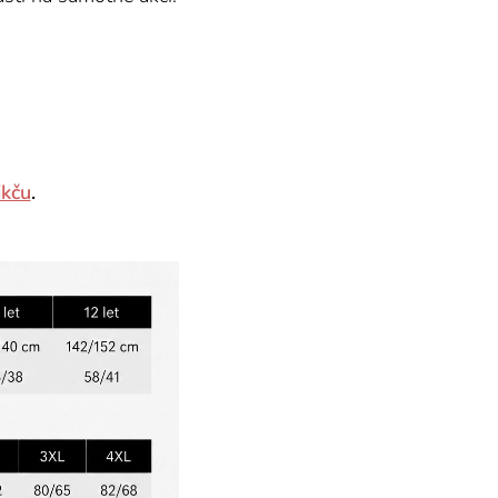
ikču
.