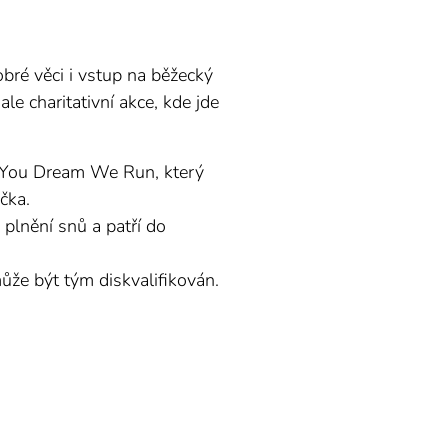
bré věci i vstup na běžecký
e charitativní akce, kde jde
k You Dream We Run, který
čka.
plnění snů a patří do
ůže být tým diskvalifikován.