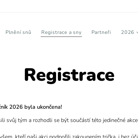
Plnění snů
Registrace a sny
Partneři
2026
Registrace
čník 2026 byla ukončena!
ili svůj tým a rozhodli se být součástí této jedinečné akc
šem, kteří naši akci podpořili zakoupením trička, i bez úč