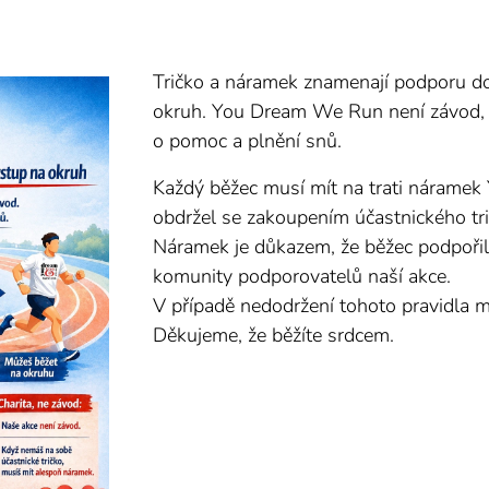
Tričko a náramek znamenají podporu do
okruh. You Dream We Run není závod, al
o pomoc a plnění snů.
Každý běžec musí mít na trati nárame
obdržel se zakoupením účastnického tri
Náramek je důkazem, že běžec podpořil 
komunity podporovatelů naší akce.
V případě nedodržení tohoto pravidla m
Děkujeme, že běžíte srdcem. ❤️