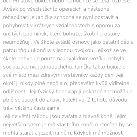
očí. Při slově doktor nebo nemocnice se celá roztřese.
Avšak po všech těchto operacích a následné
rehabilitaci je Janička schopna se nyní postavit a
pohybovat v krátkých vzdálenostech s oporou za
určitých podmínek, které bohužel školní prostory
neumožňují. Ve škole zvládá osnovy jako ostatní děti a
pátou třídu ukončila s jednou dvojkou. Jelikož se ve
škole pohybuje pouze na invalidním vozíku, nebyla
socializace nic jednoduchého. Janička takto bojuje o
své místo mezi zdravými vrstevníky každý den. Její
okolí ji nikdy plně nepřijalo, především kvůli viditelné
odlišnosti. Její fyzický handicap ji pokaždé znemožňuje
plně se zapojit do aktivit kolektivu. Z tohoto důvodu
tráví většinu času sama.
Její největší zálibou jsou zvířata a hlavně koně. Jejím
největším snem je mít vlastního koně, o kterého by se
mohla starat a jezdit na něm. Kdykoli má možnost