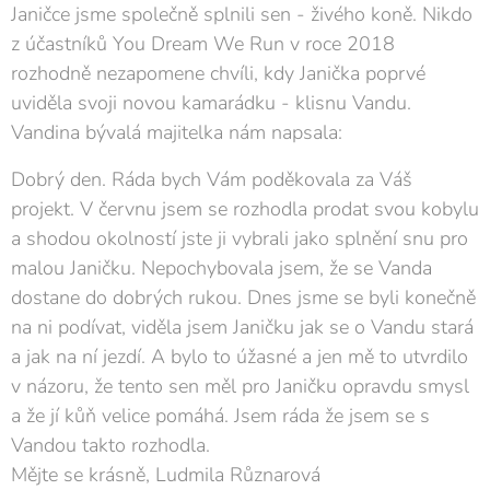
Janičce jsme společně splnili sen - živého koně. Nikdo
z účastníků You Dream We Run v roce 2018
rozhodně nezapomene chvíli, kdy Janička poprvé
uviděla svoji novou kamarádku - klisnu Vandu.
Vandina bývalá majitelka nám napsala:
Dobrý den. Ráda bych Vám poděkovala za Váš
projekt. V červnu jsem se rozhodla prodat svou kobylu
a shodou okolností jste ji vybrali jako splnění snu pro
malou Janičku. Nepochybovala jsem, že se Vanda
dostane do dobrých rukou. Dnes jsme se byli konečně
na ni podívat, viděla jsem Janičku jak se o Vandu stará
a jak na ní jezdí. A bylo to úžasné a jen mě to utvrdilo
v názoru, že tento sen měl pro Janičku opravdu smysl
a že jí kůň velice pomáhá. Jsem ráda že jsem se s
Vandou takto rozhodla.
Mějte se krásně, Ludmila Různarová