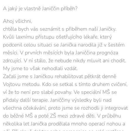
A jaký je vlastně Janiččin příběh?
Ahoj všichni,
chtěla bych vás seznámit s přiběhem naší Janičky.
Kvůli laxnímu přístupu ošetřujícího lékaře, který
podcenil celou situaci se Janička narodila již v šestém
měsíci. V prvních měsících byla Janiččina prognóza
zdrcující. V ní stálo, že nebude nikdy mluvit ani chodit.
My jsme to však nehodlali vzdát.
Začali jsme s Janičkou rehabilitovat pětkrát denně
Vojtovu metodu. Kdo se setkal s tímto druhem cvičení,
ví že to není pro slabé povahy. Ve speciální MŠ se
přidaly další terapie. Janiččiny výsledky byli nad
všechna očekávání, proto jsme se rozhodli ji integrovat
do běžné MŠ a poté ZŠ mezi zdravé děti. V průběhu
několika let Janička prodělala mnoho operací nohou a