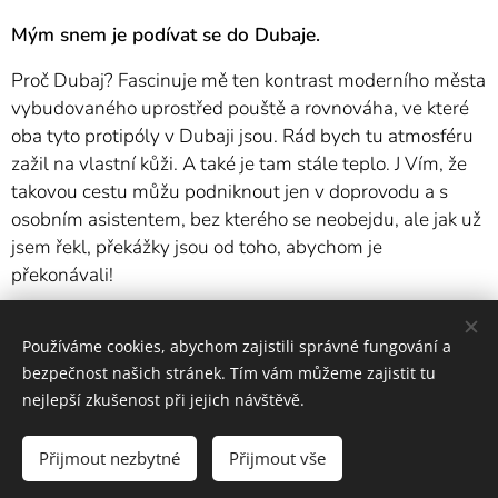
Mým snem je podívat se do Dubaje.
Proč Dubaj? Fascinuje mě ten kontrast moderního města
vybudovaného uprostřed pouště a rovnováha, ve které
oba tyto protipóly v Dubaji jsou. Rád bych tu atmosféru
zažil na vlastní kůži. A také je tam stále teplo. J Vím, že
takovou cestu můžu podniknout jen v doprovodu a s
osobním asistentem, bez kterého se neobejdu, ale jak už
jsem řekl, překážky jsou od toho, abychom je
překonávali!
Používáme cookies, abychom zajistili správné fungování a
bezpečnost našich stránek. Tím vám můžeme zajistit tu
nejlepší zkušenost při jejich návštěvě.
Přijmout nezbytné
Přijmout vše
2025 Prosen | Všechna práva vyhrazena.