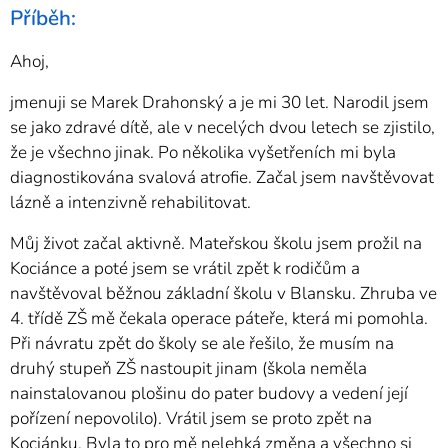
Příběh:
Ahoj,
jmenuji se Marek Drahonský a je mi 30 let. Narodil jsem
se jako zdravé dítě, ale v necelých dvou letech se zjistilo,
že je všechno jinak. Po několika vyšetřeních mi byla
diagnostikována svalová atrofie. Začal jsem navštěvovat
lázně a intenzivně rehabilitovat.
Můj život začal aktivně. Mateřskou školu jsem prožil na
Kociánce a poté jsem se vrátil zpět k rodičům a
navštěvoval běžnou základní školu v Blansku. Zhruba ve
4. třídě ZŠ mě čekala operace páteře, která mi pomohla.
Při návratu zpět do školy se ale řešilo, že musím na
druhý stupeň ZŠ nastoupit jinam (škola neměla
nainstalovanou plošinu do pater budovy a vedení její
pořízení nepovolilo). Vrátil jsem se proto zpět na
Kociánku. Byla to pro mě nelehká změna a všechno si