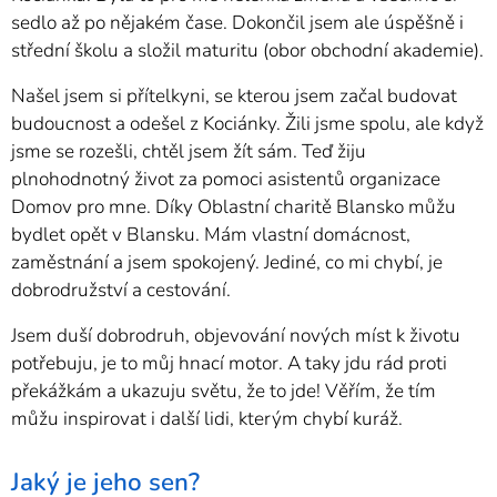
sedlo až po nějakém čase. Dokončil jsem ale úspěšně i
střední školu a složil maturitu (obor obchodní akademie).
Našel jsem si přítelkyni, se kterou jsem začal budovat
budoucnost a odešel z Kociánky. Žili jsme spolu, ale když
jsme se rozešli, chtěl jsem žít sám. Teď žiju
plnohodnotný život za pomoci asistentů organizace
Domov pro mne. Díky Oblastní charitě Blansko můžu
bydlet opět v Blansku. Mám vlastní domácnost,
zaměstnání a jsem spokojený. Jediné, co mi chybí, je
dobrodružství a cestování.
Jsem duší dobrodruh, objevování nových míst k životu
potřebuju, je to můj hnací motor. A taky jdu rád proti
překážkám a ukazuju světu, že to jde! Věřím, že tím
můžu inspirovat i další lidi, kterým chybí kuráž.
Jaký je jeho sen?