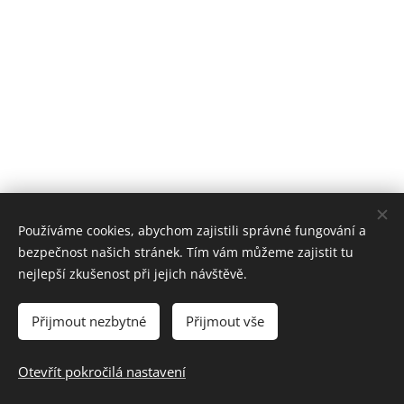
Používáme cookies, abychom zajistili správné fungování a
bezpečnost našich stránek. Tím vám můžeme zajistit tu
nejlepší zkušenost při jejich návštěvě.
Přijmout nezbytné
Přijmout vše
2025 Prosen | Všechna práva vyhrazena.
Otevřít pokročilá nastavení
Společně měníme sny ve skutečnost :)
Cookies