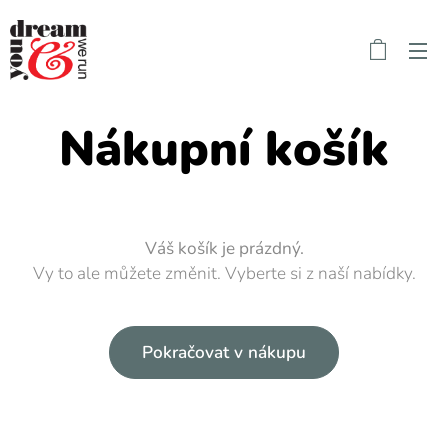
Nákupní košík
Váš košík je prázdný.
Vy to ale můžete změnit. Vyberte si z naší nabídky.
Pokračovat v nákupu