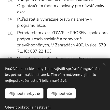
Organizačním řádem a pokyny pro návštěvníky
akce.
Pořadatel si vyhrazuje právo na změny v
programu akce.
Pořadatelem akce YDWR je PROSEN, spolek pro
podporu osob sociálně a zdravotně
znevýhodněných, V Zahradách 400, Lysice, 679
71, IČ: 037 22 163
V areálu je po celou dobu akce k dispozici
zdravotník, požární dohled a bezpečnostní
Používáme cookies, abychom zajistili správné fungování a
agentura. V případě potřeby se můžete na tyto
bezpečnost našich stránek. Tím vám můžeme zajistit tu
osoby obrátit.
nejlepší zkušenost při jejich návštěvě.
Přijmout nezbytné
Přijmout vše
2025 Prosen | Všechna práva vyhrazena.
Otevřít pokročilá nastavení
Společně měníme sny ve skutečnost :)
Cookies