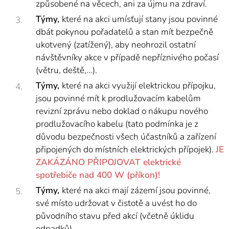
způsobené na věcech, ani za újmu na zdraví.
Týmy,
které na akci umísťují stany jsou povinné
dbát pokynou pořadatelů a stan mít bezpečně
ukotvený (zatížený), aby neohrozil ostatní
návštěvníky akce v případě nepříznivého počasí
(větru, deště,...).
Týmy,
které na akci využijí elektrickou přípojku,
jsou povinné mít k prodlužovacím kabelům
revizní zprávu nebo doklad o nákupu nového
prodlužovacího kabelu (tato podmínka je z
důvodu bezpečnosti všech účastníků a zařízení
připojených do místních elektrických přípojek).
JE
ZAKÁZÁNO PŘIPOJOVAT elektrické
spotřebiče nad 400 W (příkon)!
Týmy,
které na akci mají zázemí jsou povinné,
své místo udržovat v čistotě a uvést ho do
původního stavu před akcí (včetně úklidu
odpadků).