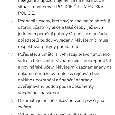
nelegální a upozorňujeme, že na místě bude
situaci monitorovat POLICIE ČR a MĚSTSKÁ
POLICIE.
Podnapilé osoby, které svým chováním ohrožují
ostatní účastníky akce a také osoby, jež svým
jednáním porušují pokyny Organizačního řádu,
pořadatelů budou vyvedeny. Návštěvníci musí
respektovat pokyny pořadatelů.
Pořadatel a umělci si vyhrazují právo filmového,
video a televizního záznamu akce pro reportážní
a novinářské účely. Návštěvník zaznamenaný na
dokument může být dále zveřejňován bez
dalšího upozornění a finanční náhrady.
Zveřejnovány budou pouze dokumenty
vhodného charakteru.
Do areálu je přísně zakázáno vodit psy či jiná
zvířata.
Vstupem do areálu návštěvník souhlasí s