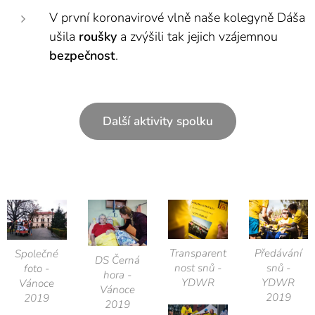
V první koronavirové vlně naše kolegyně Dáša
ušila
roušky
a zvýšili tak jejich vzájemnou
bezpečnost
.
Další aktivity spolku
Transparent
Předávání
Společné
DS Černá
nost snů -
snů -
foto -
hora -
YDWR
YDWR
Vánoce
Vánoce
2019
2019
2019