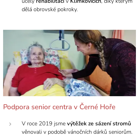
účely
rehabilitací
v
Klimkovicích
, díky kterým
dělá obrovské pokroky.
Podpora senior centra v Černé Hoře
V roce 2019 jsme
výtěžek
ze
sázení
stromů
věnovali v podobě vánočních dárků seniorům.