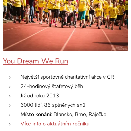
You Dream We Run
Největší sportovně charitativní akce v ČR
24-hodinový štafetový běh
Již od roku 2013
6000 lidí, 86 splněných snů
Místo
konání
: Blansko, Brno, Ráječko
Více info o aktuálním ročníku