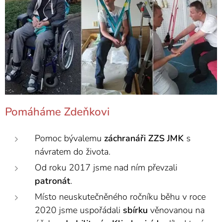
Pomáháme Zdeňkovi
Pomoc bývalemu
záchranáři
ZZS
JMK
s
návratem do života.
Od roku 2017 jsme nad ním převzali
patronát
.
Místo neuskutečněného ročníku běhu v roce
2020 jsme uspořádali
sbírku
věnovanou na