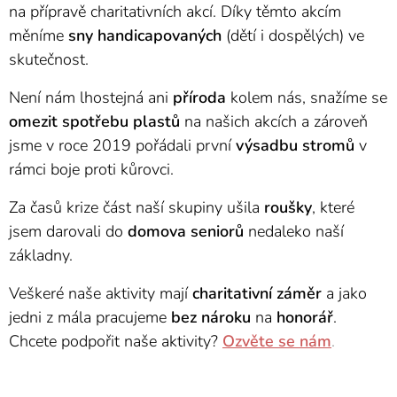
na přípravě charitativních akcí. Díky těmto akcím
měníme
sny
handicapovaných
(dětí i dospělých) ve
skutečnost.
Není nám lhostejná ani
příroda
kolem nás, snažíme se
omezit
spotřebu
plastů
na našich akcích a zároveň
jsme v roce 2019 pořádali první
výsadbu
stromů
v
rámci boje proti kůrovci.
Za časů krize část naší skupiny ušila
roušky
, které
jsem darovali do
domova
seniorů
nedaleko naší
základny.
Veškeré naše aktivity mají
charitativní
záměr
a jako
jedni z mála pracujeme
bez
nároku
na
honorář
.
Chcete podpořit naše aktivity?
Ozvěte se nám
.