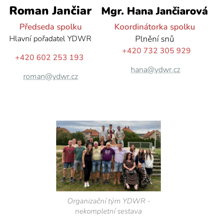
Roman Jančiar
Mgr. Hana Jančiarová
Předseda spolku
Koordinátorka spolku
Hlavní pořadatel YDWR
Plnění snů
+420 732 305 929
+420 602 253 193
hana@ydwr.cz
roman@ydwr.cz
Organizační tým YDWR -
nekompletní sestava