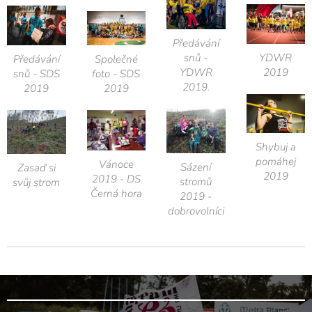
Předávání
snů -
YDWR
Předávání
Společné
YDWR
2019
snů - SDS
foto - SDS
2019.
2019
2019
Shybuj a
pomáhej
Vánoce
Sázení
Zasaď si
2019
2019 - DS
stromů
svůj strom
Černá hora
2019 -
dobrovolníci