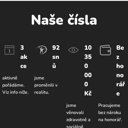
Naše čísla
3
92
10
Be
ak
sn
35
z
ce
ů
0
ho
00
no
aktivně
jsme
0
rář
pořádáme.
proměnili v
Viz info níže
.
realitu.
Kč
e
jsme
Pracujeme
věnovali
bez nároku
zdravotně a
na honorář.
sociálně