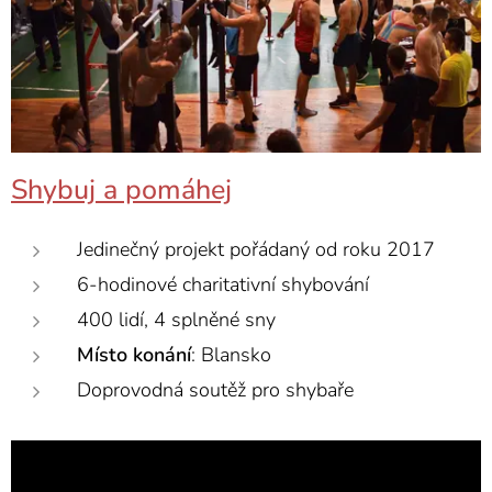
Shybuj a pomáhej
Jedinečný projekt pořádaný od roku 2017
6-hodinové charitativní shybování
400 lidí, 4 splněné sny
Místo
konání
: Blansko
Doprovodná soutěž pro shybaře