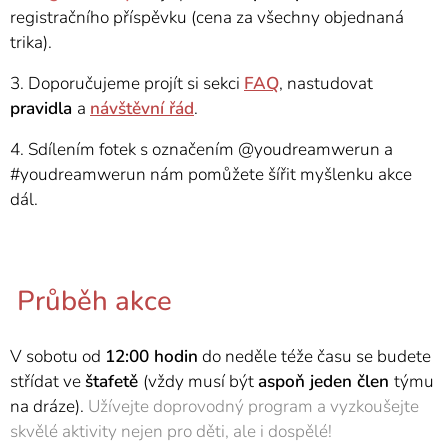
registračního příspěvku (cena za všechny objednaná
trika).
3. Doporučujeme projít si sekci
FAQ
, nastudovat
pravidla
a
návštěvní
řád
.
4. Sdílením fotek s označením @youdreamwerun a
#youdreamwerun nám pomůžete šířit myšlenku akce
dál.
Průběh akce
V sobotu od
12:00 hodin
do neděle téže času se budete
střídat ve
štafetě
(vždy musí být
aspoň
jeden
člen
týmu
na dráze).
Užívejte doprovodný program a vyzkoušejte
skvělé aktivity nejen pro děti, ale i dospělé!