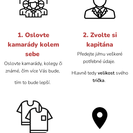
1. Oslovte
2. Zvolte si
kamarády kolem
kapitána
sebe
Předejte ji/mu veškeré
potřebné údaje.
Oslovte kamarády, kolegy či
známé, čím více Vás bude,
Hlavně tedy
velikost
svého
trička
.
tím to bude lepší.