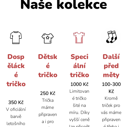
Naše kolekce
Dosp
Dětsk
Speci
Další
ěláck
é
ální
před
é
tričko
tričko
měty
tričko
1000 Kč
100-300
Limitovan
Kč
250 Kč
é tričko
Kromě
Trička
350 Kč
šité na
triček pro
máme
V oficiální
míru. Díky
vás máme
připraven
barvě
vyšší ceně
připraven
a i pro
letošního
lze přispět
é třeba i