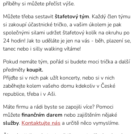
příběhy si můžete přečíst výše.
Můžete třeba sestavit
štafetový tým
. Každý člen týmu
si zakoupí účastnické tričko, a vašim úkolem je pak
společnými silami udržet štafetový kolík na okruhu po
24 hodin! Jak to uděláte je jen na vás - běh, plazení se,
tanec nebo i silly walking vítáme!
Pokud nemáte tým, pořád si budete moci trička a další
předměty
koupit.
Přijďte si v nich pak užít koncerty, nebo si v nich
zaběhejte kolem vašeho domu kdekoliv v České
republice, třeba i v Aši.
Máte firmu a rádi byste se zapojili více? Pomoci
můžete
finančním darem
nebo zajištěním nějaké
služby
.
Kontaktujte nás
a určitě něco vymyslíme.