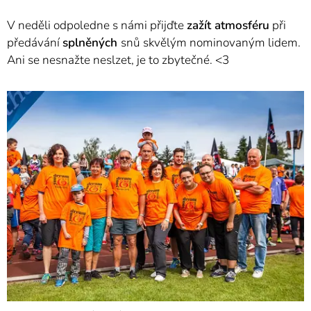
V neděli odpoledne s námi přijďte
zažít atmosféru
při
předávání
splněných
snů skvělým nominovaným lidem.
Ani se nesnažte neslzet, je to zbytečné. <3