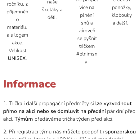
naše
ročníku, z
více na
ponožky,
školáky a
příjemnéh
plnění
klobouky
děti
.
o
snů a
a další.
.
materiálu
zároveň
a s logem
se pyšnit
akce.
tričkem
Velikost
#plnimsn
UNISEX
.
y.
Informace
1. Trička i další propagační předměty si
lze vyzvednout
přímo na akci nebo se domluvit na předání
pár dní před
akcí.
Týmům
předáváme trička týden před akcí.
2. Při registraci týmu nás můžete podpořit i
sponzorskou