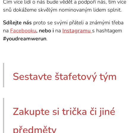
Čím více lidí o nás bude vědět a podpoří nás, tím více
snů dokážeme skvělým nominovaným lidem splnit.
Sdílejte nás
proto se svými přáteli a známými třeba
na
Facebooku
, nebo i
na
Instagramu
s hashtagem
#youdreamwerun
.
Sestavte štafetový tým
Zakupte si trička či jiné
předměty