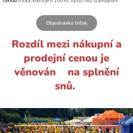
cenou
trička, která je o 100 Kč vyšší, než standardní.
Objednávka triček
Rozdíl mezi nákupní a
prodejní cenou je
věnován na splnění
snů.