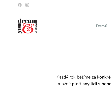
Domů
Každý rok běžíme za
konkré
možné
plnit sny lidí s he