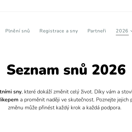
Plnění snů
Registrace a sny
Partneři
2026
Seznam snů 2026
tními
sny
, které dokáží změnit celý život. Díky vám a sto
ndikepem
a proměnit naději ve skutečnost. Poznejte jejich p
změnu může přinést každý krok a každá podpora.