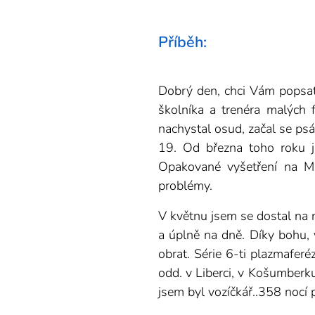
Příběh:
Dobrý den, chci Vám popsat 
školníka a trenéra malých f
nachystal osud, začal se ps
19. Od března toho roku j
Opakované vyšetření na Ma
problémy.
V květnu jsem se dostal na 
a úplně na dně. Díky bohu, 
obrat. Série 6-ti plazmaferé
odd. v Liberci, v Košumberku
jsem byl vozíčkář..358 nocí p