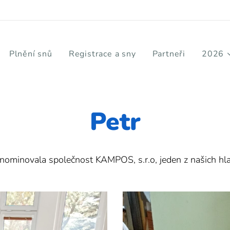
Plnění snů
Registrace a sny
Partneři
2026
Petr
é nominovala společnost
KAMPOS, s.r.o, jeden z našich hl