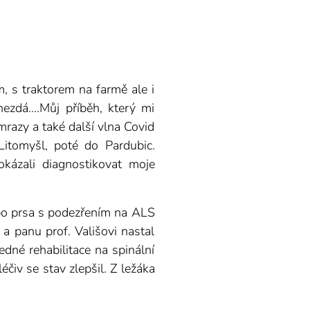
, s traktorem na farmě ale i
ezdá....Můj příběh, který mi
razy a také další vlna Covid
itomyšl, poté do Pardubic.
kázali diagnostikovat moje
 po prsa s podezřením na ALS
a panu prof. Vališovi nastal
edné rehabilitace na spinální
čiv se stav zlepšil. Z ležáka