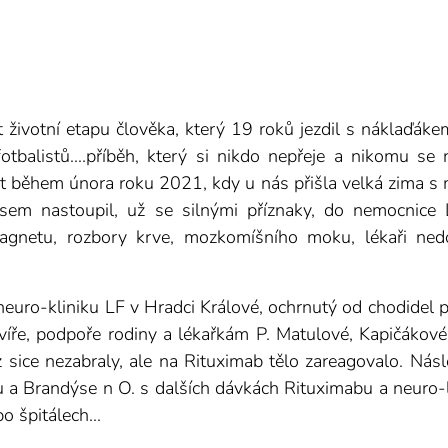
životní etapu člověka, který 19 roků jezdil s náklaďákem
otbalistů....příběh, který si nikdo nepřeje a nikomu se n
át během února roku 2021, kdy u nás přišla velká zima s m
sem nastoupil, už se silnými příznaky, do nemocnice L
gnetu, rozbory krve, mozkomíšního moku, lékaři nedo
neuro-kliniku LF v Hradci Králové, ochrnutý od chodidel
víře, podpoře rodiny a lékařkám P. Matulové, Kapičákové 
z sice nezabraly, ale na Rituximab tělo zareagovalo. Násl
 a Brandýse n O. s dalších dávkách Rituximabu a neuro-lé
o špitálech...