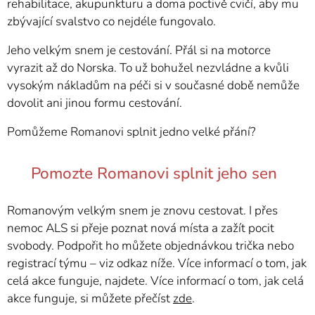
rehabilitace, akupunkturu a doma poctivě cvičí, aby mu
zbývající svalstvo co nejdéle fungovalo.
Jeho velkým snem je cestování. Přál si na motorce
vyrazit až do Norska. To už bohužel nezvládne a kvůli
vysokým nákladům na péči si v současné době nemůže
dovolit ani jinou formu cestování.
Pomůžeme Romanovi splnit jedno velké přání? 🙏🏼🍀
🤍
Pomozte Romanovi splnit jeho sen
Romanovým velkým snem je znovu cestovat. I přes
nemoc ALS si přeje poznat nová místa a zažít pocit
svobody. Podpořit ho můžete objednávkou trička nebo
registrací týmu – viz odkaz níže. Více informací o tom, jak
celá akce funguje, najdete. Více informací o tom, jak celá
akce funguje, si můžete přečíst
zde
.