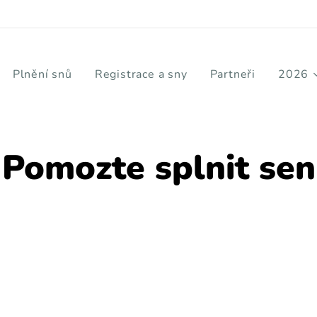
Plnění snů
Registrace a sny
Partneři
2026
Pomozte splnit sen