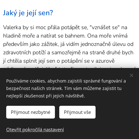
Jaký je její sen?
Valerka by si moc přála potápět se, "vznášet se" na
hladině moře a natírat se bahnem. Ona moře vnímá
především jako zážitek, já vidím jednoznačně úlevu od
zdravotních potíží a samozřejmě na straně druhé bych
jí chtěla splnit její sen o potápění se v azurově
nádherné vodě, jelikož tuto činnost miluje a je schopná
se potápět i v umyvadle.
Používáme cookies, abychom zajistili správné fungování a
bezpečnost našich stránek. Tím vám můžeme zajistit tu
Vidět zářící očička, to je prostě čisté štěstí.
nejlepší zkušenost při jejich návštěvě.
Přijmout nezbytné
Přijmout vše
2025 Prosen | Všechna práva vyhrazena.
Otevřít pokročilá nastavení
Společně měníme sny ve skutečnost :)
Cookies