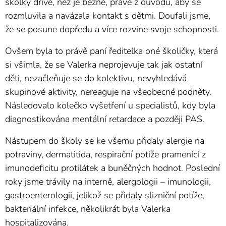
školky dříve, než je běžné, právě z důvodu, aby se
rozmluvila a navázala kontakt s dětmi. Doufali jsme,
že se posune dopředu a více rozvine svoje schopnosti.
Ovšem byla to právě paní ředitelka oné školičky, která
si všimla, že se Valerka neprojevuje tak jak ostatní
děti, nezačleňuje se do kolektivu, nevyhledává
skupinové aktivity, nereaguje na všeobecné podněty.
Následovalo kolečko vyšetření u specialistů, kdy byla
diagnostikována mentální retardace a později PAS.
Nástupem do školy se ke všemu přidaly alergie na
potraviny, dermatitida, respirační potíže pramenící z
imunodeficitu protilátek a buněčných hodnot. Poslední
roky jsme trávily na interně, alergologii – imunologii,
gastroenterologii, jelikož se přidaly slizniční potíže,
bakteriální infekce, několikrát byla Valerka
hospitalizována.