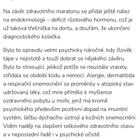
Na závěr zdravotního maratonu se přidal ještě nález
na endokrinologii – deficit růstového hormonu, což je
už taková třešnička na dortu, a doufám, že ukončení
diagnostického kolečka.
Bylo to opravdu velmi psychicky náročné, kdy člověk
tápe v nejistotě a touží dobrat se nějakého závěru.
Bylo to stresující, jelikož potíže se neustále vracely,
střídala se období klidu a nemocí. Alergie, dermatitida
a respirační onemocnění se proměnily v atopický stav
udržovaný léky, což mne přimělo k myšlence
ozdravného pobytu u moře, jenž má kromě
psychického především pozitivní dopad na imunitní
systém, léčbu dýchacího ústrojí a kožních onemocnění.
Vidím naději na zlepšení celkového zdravotního stavu
a v neposlední řadě i v psychické očistě.