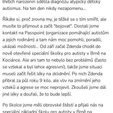
třetích narozenin sdělila diagnózu atypický dětský
autismus. Na ten den nikdy nezapomenu…
Říkáte si, proč zrovna my, je těžké se s tím smířit, ale
musíte to přijmout a začít "bojovat". Dostali jsme
kontakt na Passpoint (organizace pomáhající autistům
a jejich rodinám) a tam nám moc pomohli, poradili,
ukázali možnosti... Od září začal Zdenda chodit do
nově otevřené speciální školky pro autisty v Brně na
Kociánce. Ale ani tam to nebylo bez problémů (často
se vztekal a byl lehce agresivní), takže jsme situaci
museli začít řešit léky na zklidnění. Po nich Zdenda
přibral za půl roku 9 kilo, ale vliv na zmírnění jeho
vzteků a agrese se moc neprojevil. Zkoušeli jsme dál
jiné léky a doufali, že to bude lepší.
Po školce jsme měli obrovské štěstí a přijali nás na
speciální základní školu pro autisty v Brně na