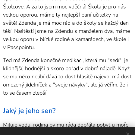
Štolcove. A za to jsem moc vděčná! Škola je pro nás
velkou oporou, máme ty nejlepší paní učitelky na
světě! Zdenda je má moc rád a do školy se každý den
těší. Naštěstí jsme na Zdendu s manželem dva, máme
velkou oporu v blízké rodině a kamarádech, ve škole i
v Passpointu.
Teď má Zdenda konečně medikaci, která mu "sedí", je
klidnější, hodnější a skoro pořád v dobré náladě. Když
se mu něco nelíbí dává to dost hlasitě najevo, má dost
omezený jídelníček a "svoje návyky", ale já věřím, že i
to se časem zlepší.
Jaký je jeho sen?
Miluje vodu, rodina by mu ráda dopřála pobyt u moře,
který by mu mohl pomoci s jeho kožními problémy a