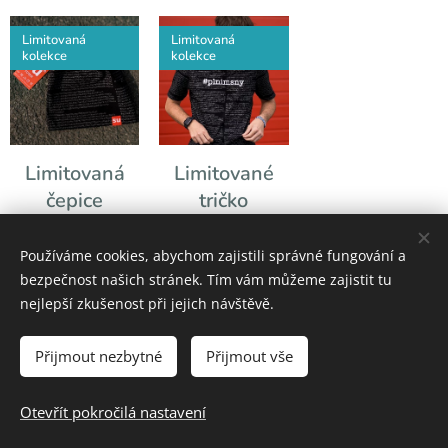
Limitovaná
Limitovaná
kolekce
kolekce
Limitovaná
Limitované
čepice
tričko
#plnimsny
#plnimsny
Používáme cookies, abychom zajistili správné fungování a
150,00
Kč
1 000,00
Kč
bezpečnost našich stránek. Tím vám můžeme zajistit tu
nejlepší zkušenost při jejich návštěvě.
Přijmout nezbytné
Přijmout vše
2025 Prosen | Všechna práva vyhrazena.
Otevřít pokročilá nastavení
Společně měníme sny ve skutečnost :)
Cookies