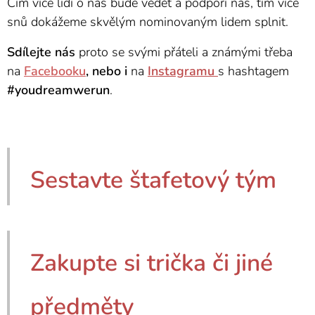
Čím více lidí o nás bude vědět a podpoří nás, tím více
snů dokážeme skvělým nominovaným lidem splnit.
Sdílejte nás
proto se svými přáteli a známými třeba
na
Facebooku
, nebo i
na
Instagramu
s hashtagem
#youdreamwerun
.
Sestavte štafetový tým
Zakupte si trička či jiné
předměty