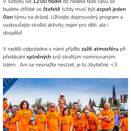
V sobotu od
12:00 hodin
do neděle téže času se
budete střídat ve
štafetě
(vždy musí být
aspoň
jeden
člen
týmu na dráze).
Užívejte doprovodný program a
vyzkoušejte skvělé aktivity nejen pro děti, ale i
dospělé!
V neděli odpoledne s námi přijďte
zažít atmosféru
při
předávání
splněných
snů skvělým nominovaným
lidem. Ani se nesnažte neslzet, je to zbytečné. <3