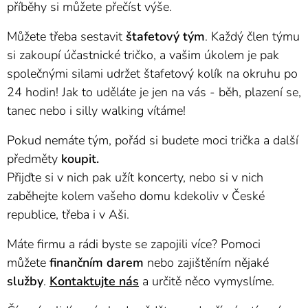
příběhy si můžete přečíst výše.
Můžete třeba sestavit
štafetový tým
. Každý člen týmu
si zakoupí účastnické tričko, a vašim úkolem je pak
společnými silami udržet štafetový kolík na okruhu po
24 hodin! Jak to uděláte je jen na vás - běh, plazení se,
tanec nebo i silly walking vítáme!
Pokud nemáte tým, pořád si budete moci trička a další
předměty
koupit.
Přijďte si v nich pak užít koncerty, nebo si v nich
zaběhejte kolem vašeho domu kdekoliv v České
republice, třeba i v Aši.
Máte firmu a rádi byste se zapojili více? Pomoci
můžete
finančním darem
nebo zajištěním nějaké
služby
.
Kontaktujte nás
a určitě něco vymyslíme.