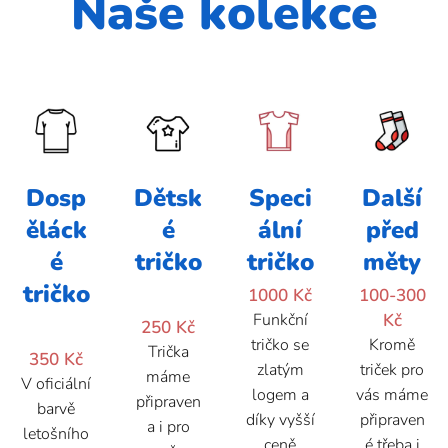
Naše kolekce
Dosp
Dětsk
Speci
Další
ěláck
é
ální
před
é
tričko
tričko
měty
tričko
1000 Kč
100-300
Funkční
Kč
250 Kč
tričko se
Kromě
Trička
350 Kč
zlatým
triček pro
máme
V oficiální
logem a
vás máme
připraven
barvě
díky vyšší
připraven
a i pro
letošního
ceně
é třeba i