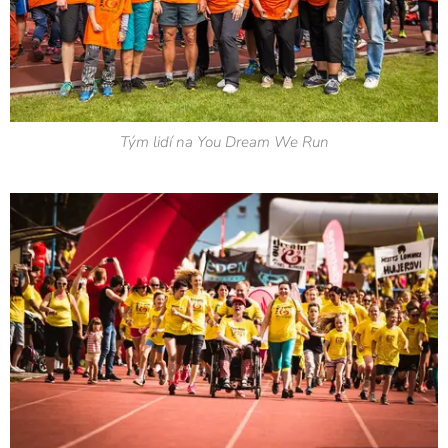
Tým lidí na You Dream We Run