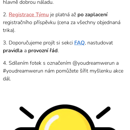
hlavně dobrou náladu.
2.
Registrace Týmu
je platná až
po
zaplacení
registračního příspěvku (cena za všechny objednaná
trika).
3. Doporučujeme projít si sekci
FAQ
, nastudovat
pravidla
a
provozní
řád
.
4. Sdílením fotek s označením @youdreamwerun a
#youdreamwerun nám pomůžete šířit myšlenku akce
dál.