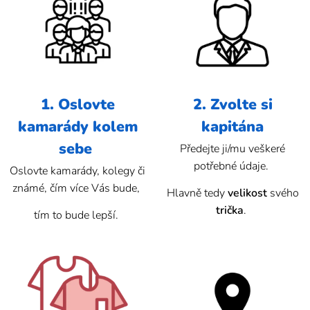
1. Oslovte
2. Zvolte si
kamarády kolem
kapitána
sebe
Předejte ji/mu veškeré
potřebné údaje.
Oslovte kamarády, kolegy či
známé, čím více Vás bude,
Hlavně tedy
velikost
svého
trička
.
tím to bude lepší.