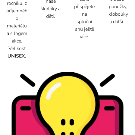
naše
ročníku, z
přispějete
ponožky,
školáky a
příjemnéh
na
klobouky
děti
.
o
splnění
a další.
.
materiálu
snů ještě
a s logem
více.
akce.
Velikost
UNISEX
.